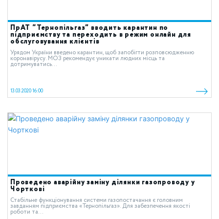
ПрАТ “Тернопільгаз” вводить карантин по
підприємству та переходить в режим онлайн для
обслуговування клієнтів
Урядом України введено карантин, щоб запобігти розповсюдженню
коронавірусу. МОЗ рекомендує уникати людних місць та
дотримуватись...
13.03.2020 16:00
Проведено аварійну заміну ділянки газопроводу у
Чорткові
Стабільне функціонування системи газопостачання є головним
завданням підприємства «Тернопільгаз». Для забезпечення якості
роботи та...