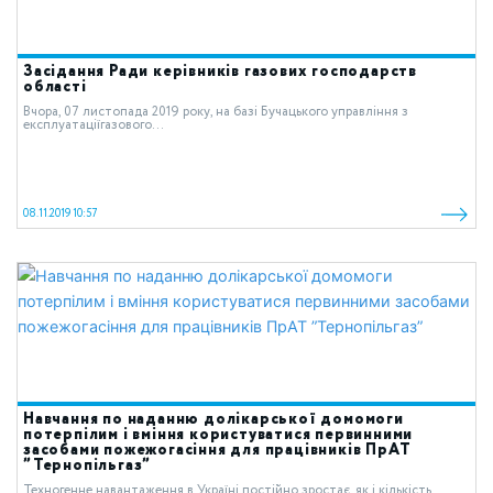
Засідання Ради керівників газових господарств
області
Вчора, 07 листопада 2019 року, на базі Бучацького управління з
експлуатаціїгазового...
08.11.2019 10:57
Навчання по наданню долікарської домомоги
потерпілим і вміння користуватися первинними
засобами пожежогасіння для працівників ПрАТ
”Тернопільгаз”
Техногенне навантаження в Україні постійно зростає, як і кількість