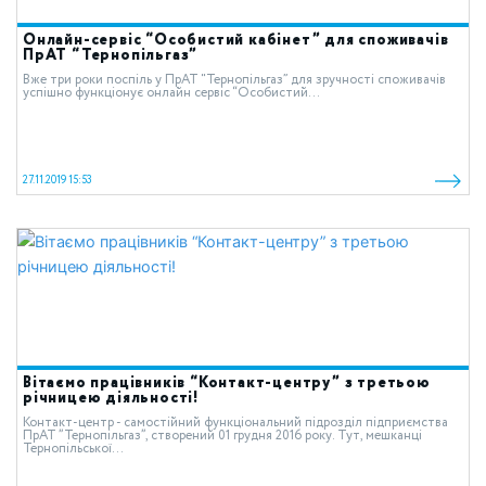
Онлайн-сервіс “Особистий кабінет” для споживачів
ПрАТ “Тернопільгаз”
Вже три роки поспіль у ПрАТ “Тернопільгаз” для зручності споживачів
успішно функціонує онлайн сервіс “Особистий...
27.11.2019 15:53
Вітаємо працівників “Контакт-центру” з третьою
річницею діяльності!
Контакт-центр - самостійний функціональний підрозділ підприємства
ПрАТ ”Тернопільгаз”, створений 01 грудня 2016 року. Тут, мешканці
Тернопільської...