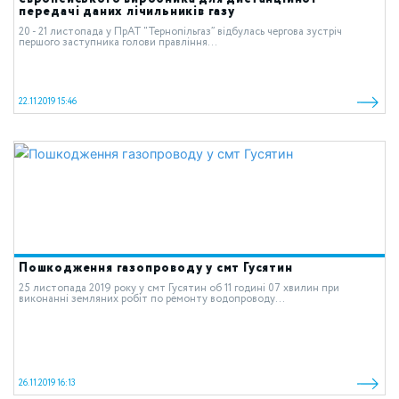
передачі даних лічильників газу
20 - 21 листопада у ПрАТ “Тернопільгаз” відбулась чергова зустріч
першого заступника голови правління...
22.11.2019 15:46
Пошкодження газопроводу у смт Гусятин
25 листопада 2019 року у смт Гусятин об 11 годині 07 хвилин при
виконанні земляних робіт по ремонту водопроводу...
26.11.2019 16:13