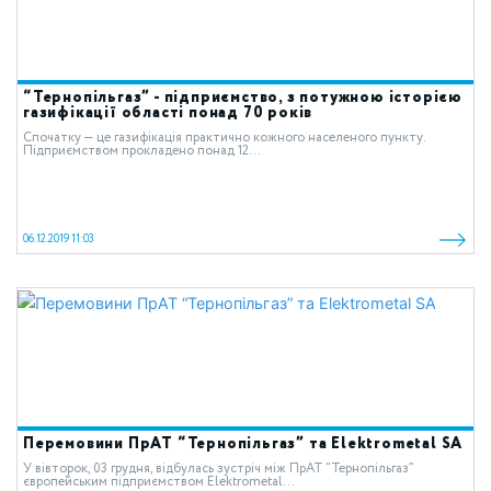
“Тернопільгаз” - підприємство, з потужною історією
газифікації області понад 70 років
Спочатку — це газифікація практично кожного населеного пункту.
Підприємством прокладено понад 12...
06.12.2019 11:03
Перемовини ПрАТ “Тернопільгаз” та Elektrometal SA
У вівторок, 03 грудня, відбулась зустріч між ПрАТ “Тернопільгаз”
європейським підприємством Еlektrometal...