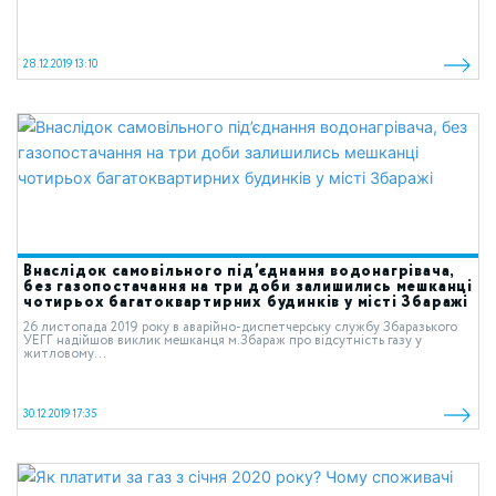
28.12.2019 13:10
Внаслідок самовільного під’єднання водонагрівача,
без газопостачання на три доби залишились мешканці
чотирьох багатоквартирних будинків у місті Збаражі
26 листопада 2019 року в аварійно-диспетчерську службу Збаразького
УЕГГ надійшов виклик мешканця м.Збараж про відсутність газу у
житловому...
30.12.2019 17:35