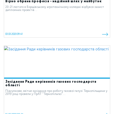
Вірно обрана професія - надійний шлях у майбутнє
20-21 лютого в Борщівському агротехнічному коледжі відбувся захист
дипломних проектів...
03.03.2020 09:41
Засідання Ради керівників газових господарств
області
Підсумкове, звітне засідання про роботу газової галузі Тернопільщини у
2019 році провели у ПрАТ “Тернопільгаз”...