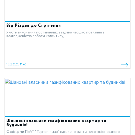
Від Різдва до Стрітення
Якість виконання поставлених завдань нерідко пов’язана зі
злагодженістю роботи колективу,...
15.02.2020 11:46
Шановні власники газифікованих квартир та
будинків!
Фахівцями ПрАТ “Тернопільгаз” виявлено факти несанкціонованого