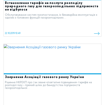
Встановлення тарифів на послуги розподілу
природного газу для газорозподільних підприємств
не відбулося
Обслуговування систем газопостачання, їх безаварійна експлуатація є
однією з головних функцій газорозподільних...
22.10.2019 10:49
Звернення Асоціації газового ринку України
Рішення НКРЕКП про так зване «поетапне підвищення» тарифів на
розподіл газу – прямий шлях до банкрутства підприємств
газорозподільної...