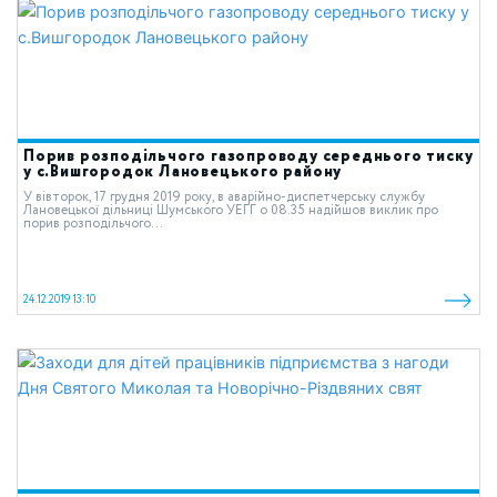
Порив розподільчого газопроводу середнього тиску
у с.Вишгородок Лановецького району
У вівторок, 17 грудня 2019 року, в аварійно-диспетчерську службу
Лановецької дільниці Шумського УЕГГ о 08.35 надійшов виклик про
порив розподільчого...
24.12.2019 13:10