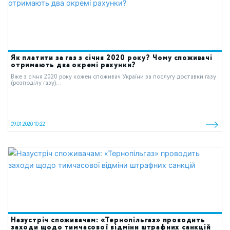
Як платити за газ з січня 2020 року? Чому споживачі
отримають два окремі рахунки?
Вже з січня 2020 року кожен споживач України за послугу доставки газу
(розподілу газу)...
09.01.2020 10:22
Назустріч споживачам: «Тернопільгаз» проводить
заходи щодо тимчасової відміни штрафних санкцій