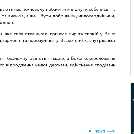
ають нас по-новому побачити й відчути себе в світі,
 та вчинків, а ще - бути добрішими, милосерднішими,
 одного.
, яке сповістив ангел, принесе мир та спокій у Ваше
гармонії та порозуміння у Ваших сім’ях, внутрішньої
'я, безмежну радість і надію, а Боже благословення
го відродження нашої держави, здійснення сподівань
вагою,
All news