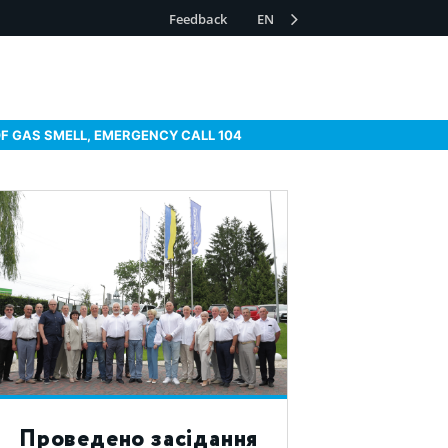
Feedback
EN
OF GAS SMELL, EMERGENCY CALL 104
Проведено засідання