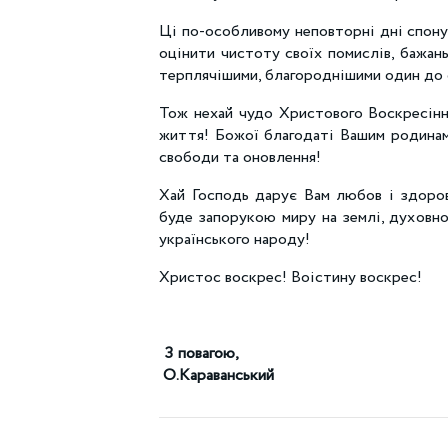
Ці по-особливому неповторні дні спонук
оцінити чистоту своїх помислів, бажань
терплячішими, благороднішими один до
Тож нехай чудо Христового Воскресіння
життя! Божої благодаті Вашим родинам, 
свободи та оновлення!
Хай Господь дарує Вам любов і здоров
буде запорукою миру на землі, духовно
українського народу!
Христос воскрес! Воістину воскрес!
З по
О.Караванський