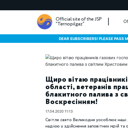
Official site of the JSP
O
“Ternopilgaz”
DEAR SUBSCRIBERS! PLEASE PASS M
Щиро вітаю працівникі
області, ветеранів пра
блакитного палива з с
Воскресінням!
17.04.2020 11:13
Світле свято Великодня уособлює наші д
надією у здійснення заповітних мрій та 