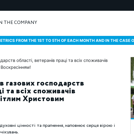
N THE COMPANY
ETRICS FROM THE 1ST TO 5TH OF EACH MONTH AND IN THE CASE 
в газових господарств
ці та всіх споживачів
вітлим Христовим
уховні цінності та прагнення, наповнює серця вірою і
очікувань.