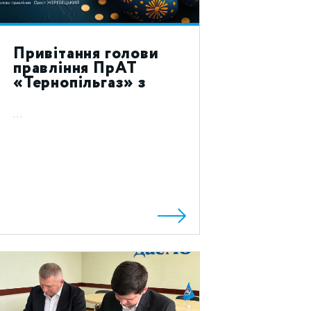
Привітання голови
правління ПрАТ
«Тернопільгаз» з
святом Воскресіння
Христового 2023!
...