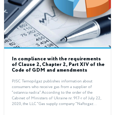
In compliance with the requirements
of Clause 2, Chapter 2, Part XIV of the
Code of GDM and amendments
introduced by the Resolution of the
NERCEP nr. 1909 of October 29, 2021
PJSC Ternopilgaz publishes information about
consumers who receive gas from a supplier of
“ostannia nadiia”.According to the order of the
Cabinet of Ministers of Ukraine nr. 917-r of July 22,
2020, the LLC “Gas supply company “Naftogaz...