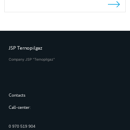
JSP Ternopilgaz
Company JSP "Ternopilgaz"
Contacts
Call-center:
0 970 519 904