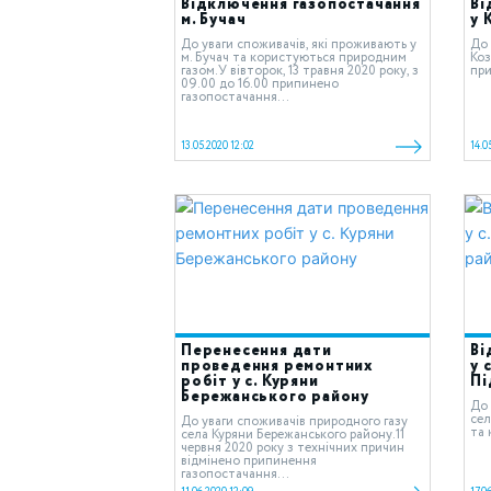
Відключення газопостачання
Ві
м. Бучач
у 
До уваги споживачів, які проживають у
До 
м. Бучач та користуються природним
Коз
газом.У вівторок, 13 травня 2020 року, з
при
09.00 до 16.00 припинено
газопостачання...
13.05.2020 12:02
14.0
Перенесення дати
Ві
проведення ремонтних
у 
робіт у с. Куряни
Пі
Бережанського району
До 
cел
До уваги споживачів природного газу
та 
села Куряни Бережанського району.11
червня 2020 року з технічних причин
відмінено припинення
газопостачання...