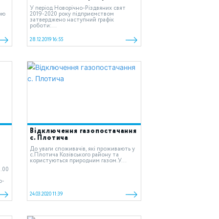
У період Новорічно-Різдвяних свят
ою
2019-2020 року підприємством
затверджено наступний графік
роботи:...
28.12.2019 16:55
Відключення газопостачання
с. Плотича
До уваги споживачів, які проживають у
c.Плотича Козівського району та
користуються природним газом.У...
0.00
о-
24.03.2020 11:39