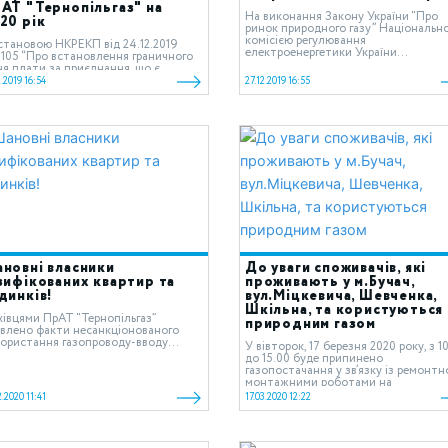
АТ "Тернопільгаз" на
На виконання Закону України “Про
20 рік
ринок природного газу” Національн
комісією регулювання
тановою НКРЕКП від 24.12.2019
електроенергетики України...
05 “Про встановлення граничного
ня плати за приєднання, що є
ндартним, до газорозподільних
2.2019 16:54
27.12.2019 16:55
тем...
новні власники
До уваги споживачів, які
зифікованих квартир та
проживають у м.Бучач,
динків!
вул.Міцкевича, Шевченка,
Шкільна, та користуються
івцями ПрАТ “Тернопільгаз”
природним газом
влено факти несанкціонованого
ористання газопроводу-вводу...
У вівторок, 17 березня 2020 року, з 1
до 15.00 буде припинено
газопостачання у зв’язку із ремонтн
монтажними роботами на
підземному...
2.2020 11:41
17.03.2020 12:22