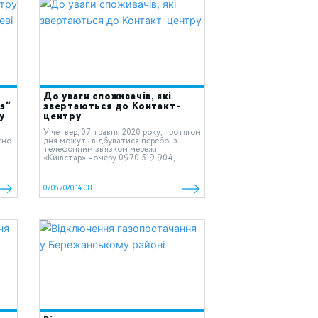
До уваги споживачів, які
з”
звертаються до Контакт-
у
центру
У четвер, 07 травня 2020 року, протягом
сно
дня можуть відбуватися перебої з
телефонним зв’язком мережі
«Київстар» номеру 0970 519 904,...
07.05.2020 14:08