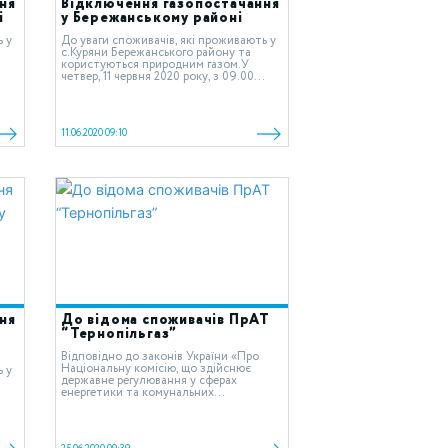
ня
Відключення газопостачання
і
у Бережанському районі
ь у
До уваги споживачів, які проживають у
c.Куряни Бережанського району та
користуються природним газом.У
четвер, 11 червня 2020 року, з 09.00...
11.06.2020 09:10
ня
До відома споживачів ПрАТ
“Тернопільгаз”
Відповідно до законів України «Про
Національну комісію, що здійснює
ь у
державне регулювання у сферах
енергетики та комунальних...