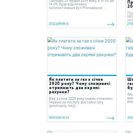
Сьогодні, 23 грудня 2019 року, з 10.00 до
Пр
14.00, буде відключено
20
газопостачання вул.Молодіжної...
Пос
№31
рів
ста
23.12.2019 09:51
27.1
сис
Як платити за газ з січня
Ша
2020 року? Чому споживачі
га
отримають два окремі
бу
рахунки?
Фах
вия
Вже з січня 2020 року кожен споживач
вик
України за послугу доставки газу
(розподілу газу)...
09.01.2020 10:23
19.0