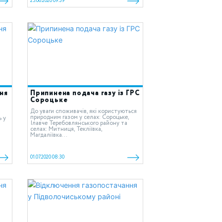
25.06.2020 09:39
ня
Припинена подача газу із ГРС
Сороцьке
До уваги споживачів, які користуються
природним газом у селах: Сороцьке,
ь у
Ілавче Теребовлянського району та
селах: Митниця, Текліївка,
Магдаліївка...
01.07.2020 08:30