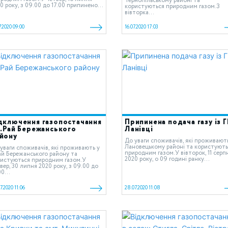
Тернопільському районі та
0 року, з 09.00 до 17.00 припинено...
користуються природним газом.З
вівторка...
7.2020 09:00
16.07.2020 17:03
дключення газопостачання
Припинена подача газу із 
c.Рай Бережанського
Ланівці
йону
До уваги споживачів, які проживают
Лановецькому районі та користують
уваги споживачів, які проживають у
природним газом.У вівторок, 11 серп
ай Бережанського району та
2020 року, о 09 годині ранку...
истуються природним газом.У
вер, 30 липня 2020 року, з 09.00 до
00...
7.2020 11:06
28.07.2020 11:08