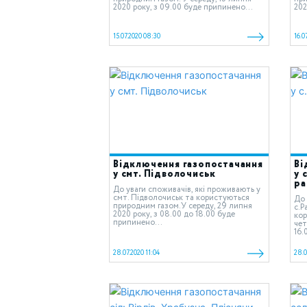
2020 року, з 09.00 буде припинено...
202
15.07.2020 08:30
16.0
Відключення газопостачання
Ві
у смт. Підволочиськ
у 
ра
До уваги споживачів, які проживають у
смт. Підволочиськ та користуються
До 
природним газом.У середу, 29 липня
c.Р
2020 року, з 08.00 до 18.00 буде
кор
припинено...
чет
16.
28.07.2020 11:04
28.0