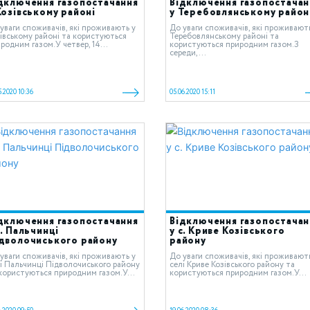
дключення газопостачання
Відключення газопостачан
Козівському районі
у Теребовлянському район
уваги споживачів, які проживають у
До уваги споживачів, які проживают
івському районі та користуються
Теребовлянському районі та
родним газом.У четвер, 14...
користуються природним газом.З
середи,...
5.2020 10:36
05.06.2020 15:11
дключення газопостачання
Відключення газопостачан
с. Пальчинці
у с. Криве Козівського
дволочиського району
району
уваги споживачів, які проживають у
До уваги споживачів, які проживают
і Пальчинці Підволочиського району
cелі Криве Козівського району та
користуються природним газом.У...
користуються природним газом.У...