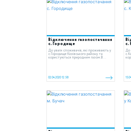
Відключення газопостачання
Ві
с. Городище
с.
До уваги споживачів, які проживають у
До 
c.Городище Козівського району та
c.К
користуються природним газом.В...
кор
02.04.2020 12:58
15.0