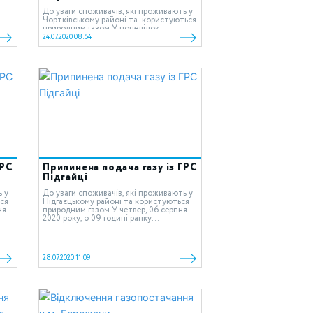
До уваги споживачів, які проживають у
Чортківському районі та користуються
природним газом.У понеділок...
24.07.2020 08:54
ГРС
Припинена подача газу із ГРС
Підгайці
ь у
До уваги споживачів, які проживають у
ся
Підгаєцькому районі та користуються
ня
природним газом.У четвер, 06 серпня
2020 року, о 09 годині ранку...
28.07.2020 11:09