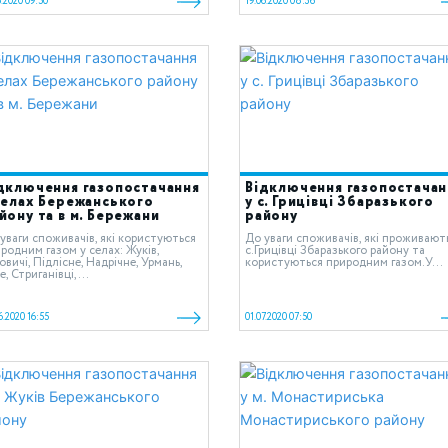
6.2020 09:50
19.06.2020 08:36
дключення газопостачання
Відключення газопостачан
селах Бережанського
у с. Грицівці Збаразького
йону та в м. Бережани
району
уваги споживачів, які користуються
До уваги споживачів, які проживают
родним газом у cелах: Жуків,
c.Грицівці Збаразького району та
овичі, Підлісне, Надрічне, Урмань,
користуються природним газом.У...
е, Стриганівці,...
6.2020 16:55
01.07.2020 07:50