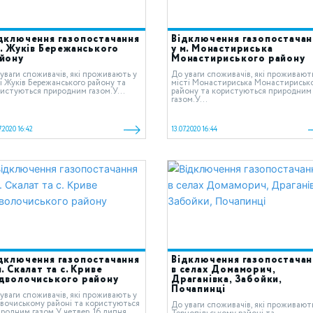
дключення газопостачання
Відключення газопостачан
с. Жуків Бережанського
у м. Монастириська
йону
Монастириського району
уваги споживачів, які проживають у
До уваги споживачів, які проживают
і Жуків Бережанського району та
місті Монастириська Монастириськ
истуються природним газом.У...
району та користуються природним
газом.У...
7.2020 16:42
13.07.2020 16:44
дключення газопостачання
Відключення газопостачан
м. Скалат та с. Криве
в селах Домаморич,
дволочиського району
Драганівка, Забойки,
Почапинці
уваги споживачів, які проживають у
вочиському районі та користуються
До уваги споживачів, які проживают
родним газом.У четвер, 16 липня