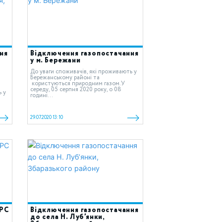
ня
Відключення газопостачання
у м. Бережани
До уваги споживачів, які проживають у
Бережанському районі та
користуються природним газом.У
середу, 05 серпня 2020 року, о 08
ь у
годині...
29.07.2020 13:10
ГРС
Відключення газопостачання
до села Н. Луб’янки,