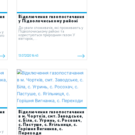
ня
Відключення газопостачання
у Підволочиському районі
До уваги споживачів, які проживають у
Підволочиському районі та
ь у
користуються природним газом.У
ого
вівторок,...
13.07.2020 16:45
ня
Відключення газопостачання
в м. Чортків, смт. Заводське,
с. Біла, с. Угринь, с. Росохач,
с. Пастуше, с. Ягільниця, с.
Горішня Вигнанка, с.
ь у
Переходи