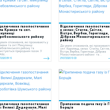
дключення газопостачання
Відключення газопостачан
ла Кривки та смт.
в селах: Стигла, Світле,
кулинці
Вістря, Вербка, Горигляди,
ребовлянського району
Діброва Монастириського
району
уваги споживачів, які проживають у
ривки та смт.Микулинці
До уваги споживачів, які проживают
ебовлянського району та
смт. Коропець, селах: Стигла, Світле,
истуються природним газом. У
Вістря, Вербка, Горигляди, Діброва
еду,...
Монастириського району та...
7.2020 09:15
29.07.2020 13:03
дключення газопостачання
Припинена подача газу із 
л: Великі Дедеркали, Малі
Борщів