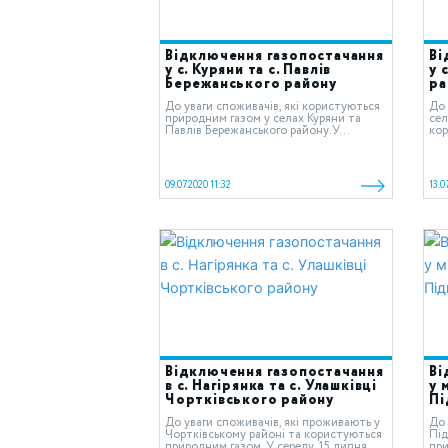
Відключення газопостачання
Ві
у с. Куряни та с. Павлів
у 
Бережанського району
ра
До уваги споживачів, які користуються
До 
природним газом у cелах Куряни та
сел
Павлів Бережанського району.У...
кор
09.07.2020 11:32
13.0
Відключення газопостачання
Ві
в с. Нагірянка та с. Улашківці
у 
Чортківського району
Пі
До уваги споживачів, які проживають у
До 
Чортківському районі та користуються
Під
природним газом. У середу, 15 липня
при