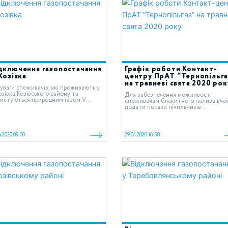
дключення газопостачання
Графік роботи Контакт-
 Козівка
центру ПрАТ “Тернопільга
на травневі свята 2020 рок
уваги споживачів, які проживають у
озівка Козівського району та
Для забезпечення можливості
истуються природним газом.У...
споживачам блакитного палива вча
подати покази лічильників...
4.2020 09:00
29.04.2020 16:58