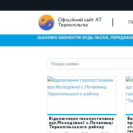
Офіційний сайт АТ
П
Тернопільгаз
ШАНОВНІ АБОНЕНТИ! БУДЬ ЛАСКА, ПЕРЕДАВАЙ
Відключення газопостачання
Ва
вул.Молодіжної с.Почапинці
пр
Тернопільського району
ст
га