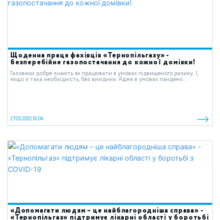
Щоденна праця фахівців «Тернопільгазу» -
безперебійне газопостачання до кожної домівки!
Газовики добре знають як працювати в умовах підвищеного ризику. І,
якщо є така необхідність, без вихідних. Адже в умовах пандемії...
27.05.2020 10:04
«Допомагати людям – це найблагородніша справа» -
«Тернопільгаз» підтримує лікарні області у боротьбі