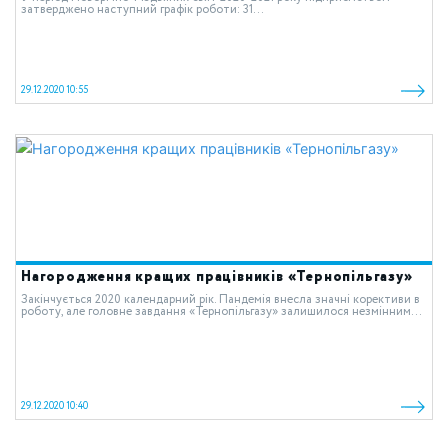
затверджено наступний графік роботи: 31...
29.12.2020 10:55
Нагородження кращих працівників «Тернопільгазу»
Закінчується 2020 календарний рік. Пандемія внесла значні корективи в
роботу, але головне завдання «Тернопільгазу» залишилося незмінним...
29.12.2020 10:40