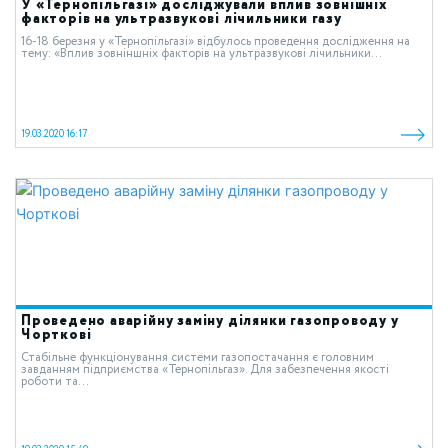
У «Тернопільгазі» досліджували вплив зовнішніх
факторів на ультразвукові лічильники газу
16-18 березня у «Тернопільгазі» відбулось проведення дослідження на
тему: «Вплив зовніншніх факторів на ультразвукові лічильники...
19.03.2020 16:17
Проведено аварійну заміну ділянки газопроводу у
Чорткові
Стабільне функціонування системи газопостачання є головним
завданням підприємства «Тернопільгаз». Для забезпечення якості
роботи та...