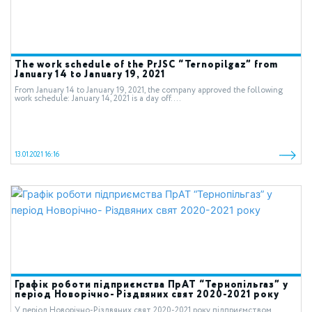
The work schedule of the PrJSC “Ternopilgaz” from
January 14 to January 19, 2021
From January 14 to January 19, 2021, the company approved the following
work schedule: January 14, 2021 is a day off. ...
13.01.2021 16:16
Графік роботи підприємства ПрАТ “Тернопільгаз” у
період Новорічно- Різдвяних свят 2020-2021 року
У період Новорічно-Різдвяних свят 2020-2021 року підприємством