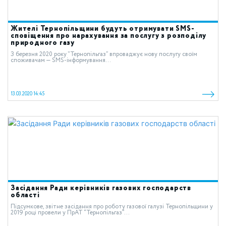
Жителі Тернопільщини будуть отримувати SMS-
сповіщення про нарахування за послугу з розподілу
природного газу
З березня 2020 року “Тернопільгаз” впроваджує нову послугу своїм
споживачам — SMS-інформування...
13.03.2020 14:45
Засідання Ради керівників газових господарств
області
Підсумкове, звітне засідання про роботу газової галузі Тернопільщини у
2019 році провели у ПрАТ “Тернопільгаз”...