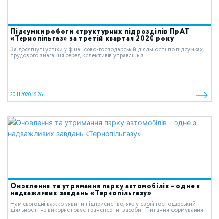
Підсумки роботи структурних підрозділів ПрАТ
«Тернопільгаз» за третій квартал 2020 року
За досягнуті успіхи у фінансово-господарській діяльності по підсумках
трудового змагання серед колективів управлінь з...
20.11.2020 15:26
Оновлення та утримання парку автомобілів – одне з
надважливих завдань «Тернопільгазу»
Нам сьогодні важко уявити підприємство, яке у своїй господарський
діяльності не використовує транспортні засоби. Питання формування...