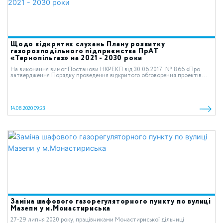
Щодо відкритих слухань Плану розвитку
газорозподільного підприємства ПрАТ
«Тернопільгаз» на 2021 - 2030 роки
На виконання вимог Постанови НКРЕКП від 30.06.2017 № 866 «Про
затвердження Порядку проведення відкритого обговорення проектів...
14.08.2020 09:23
Заміна шафового газорегуляторного пункту по вулиці
Мазепи у м.Монастириська
27-29 липня 2020 року, працівниками Монастириської дільниці