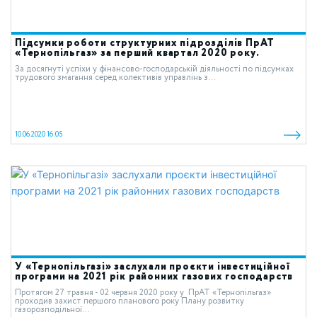
Підсумки роботи структурних підрозділів ПрАТ
«Тернопільгаз» за перший квартал 2020 року.
За досягнуті успіхи у фінансово-господарській діяльності по підсумках
трудового змагання серед колективів управлінь з...
10.06.2020 16:05
У «Тернопільгазі» заслухали проєкти інвестиційної
програми на 2021 рік районних газових господарств
Протягом 27 травня - 02 червня 2020 року у ПрАТ «Тернопільгаз»
проходив захист першого планового року Плану розвитку
газорозподільної...