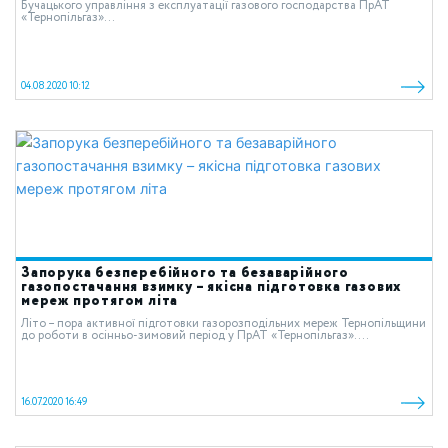
Бучацького управління з експлуатації газового господарства ПрАТ
«Тернопільгаз»...
04.08.2020 10:12
Запорука безперебійного та безаварійного
газопостачання взимку – якісна підготовка газових
мереж протягом літа
Літо – пора активної підготовки газорозподільних мереж Тернопільщини
до роботи в осінньо-зимовий період у ПрАТ «Тернопільгаз»....
16.07.2020 16:49