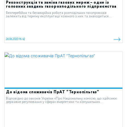
Реконструкція та заміна газових мереж – одне із
головних завдань газорозподільного підприємства
Безперебійна та безаварійна робота розподільних газопроводів
залежить від терміну експлуатації кожного з них та знаходиться...
26.06.2020 16:42
До відома споживачів ПрАТ “Тернопільгаз”
Відповідно до законів України «Про Національну комісію, що здійснює
державне регулювання у сферах енергетики та комунальних...