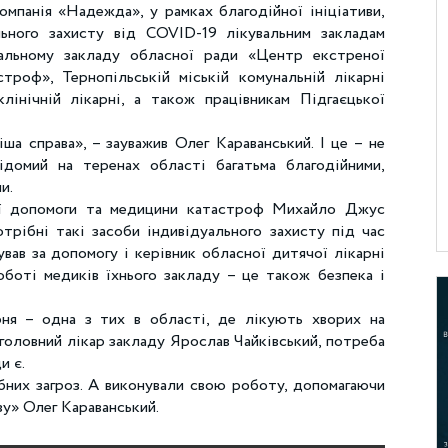
мпанія «Надежда», у рамках благодійної ініціативи,
льного захисту від COVID-19 лікувальним закладам
нальному закладу обласної ради «Центр екстреної
роф», Тернопільській міській комунальній лікарні
лінічній лікарні, а також працівникам Підгаєцької
а справа», – зауважив Олег Караванський. І це – не
ідомий на теренах області багатьма благодійними,
и.
ї допомоги та медицини катастроф Михайло Джус
отрібні такі засоби індивідуального захисту під час
вав за допомогу і керівник обласної дитячої лікарні
оботі медиків їхнього закладу – це також безпека і
рня – одна з тих в області, де лікують хворих на
 головний лікар закладу Ярослав Чайківський, потреба
и є.
ібних загроз. А виконували свою роботу, допомагаючи
зу» Олег Караванський.