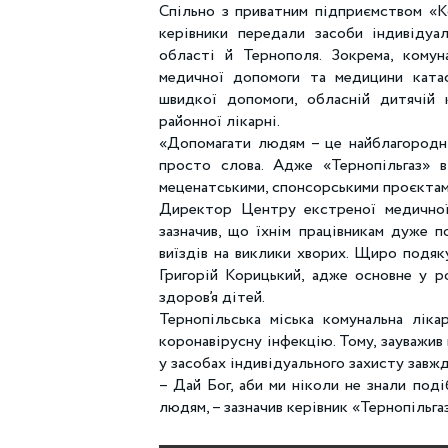
Спільно з приватним підприємством «Ко
керівники передали засоби індивідуа
області й Тернополя. Зокрема, кому
медичної допомоги та медицини катаст
швидкої допомоги, обласній дитячій к
районної лікарні.
«Допомагати людям – це найблагородніш
просто слова. Адже «Тернопільгаз» в
меценатськими, спонсорськими проєктам
Директор Центру екстреної медично
зазначив, що їхнім працівникам дуже п
виїздів на виклики хворих. Щиро подяку
Григорій Корицький, адже основне у р
здоров’я дітей.
Тернопільська міська комунальна ліка
коронавірусну інфекцію. Тому, зауважив
у засобах індивідуального захисту завжд
– Дай Бог, аби ми ніколи не знали под
людям, – зазначив керівник «Тернопільга