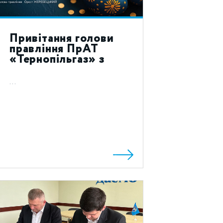
Привітання голови
правління ПрАТ
«Тернопільгаз» з
святом Воскресіння
Христового 2023!
...