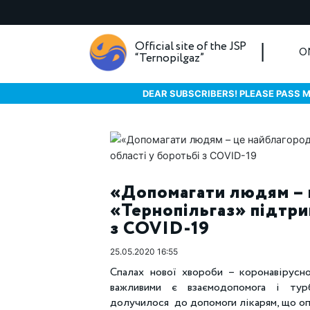
Official site of the JSP
O
“Ternopilgaz”
DEAR SUBSCRIBERS! PLEASE PASS M
«Допомагати людям – 
«Тернопільгаз» підтрим
з COVID-19
25.05.2020 16:55
Спалах нової хвороби – коронавірусно
важливими є взаємодопомога і турб
долучилося до допомоги лікарям, що оп