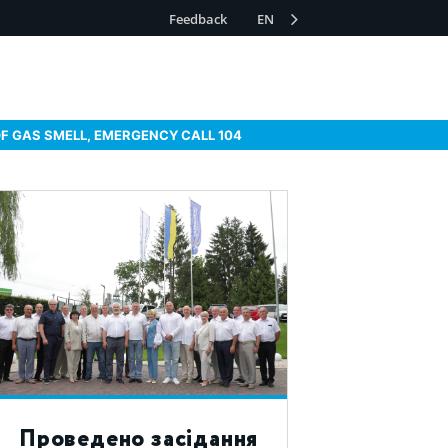
Feedback
EN
OF GAS SMELL, EMERGENCY CALL 104
Проведено засідання