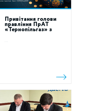
Привітання голови
правління ПрАТ
«Тернопільгаз» з
святом Воскресіння
Христового 2023!
...