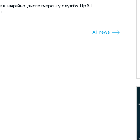
йте в аварійно-диспетчерську службу ПрАТ
!
All news