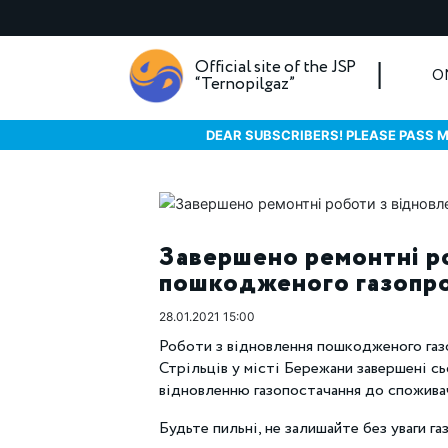
Official site of the JSP
O
“Ternopilgaz”
DEAR SUBSCRIBERS! PLEASE PASS M
Завершено ремонтні р
пошкодженого газопр
28.01.2021 15:00
Роботи з відновлення пошкодженого газ
Стрільців у місті Бережани завершені сьо
відновленню газопостачання до спожива
Будьте пильні, не залишайте без уваги 