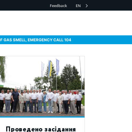
Feedback
EN
OF GAS SMELL, EMERGENCY CALL 104
Проведено засідання