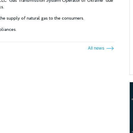
LLC “Gas Transmission System Operator of Ukraine” due
ks.
 the supply of natural gas to the consumers.
pliances.
All news