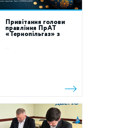
Привітання голови
правління ПрАТ
«Тернопільгаз» з
святом Воскресіння
Христового 2023!
...