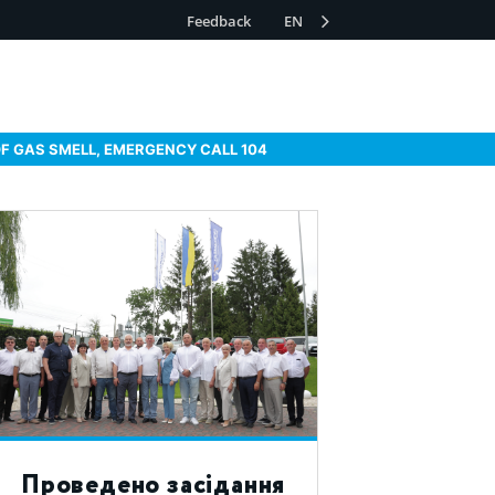
Feedback
EN
OF GAS SMELL, EMERGENCY CALL 104
Проведено засідання