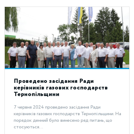
Проведено засідання Ради
керівників газових господарств
Тернопільщини
7 червня 2024 проведено засідання Ради
керівників газових господарств Тернопільщини. На
порядок денний було винесено ряд питань, що
стосуються...