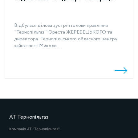
Відбулася ділова зустріч голови правління
"Тернопільгаз " Ореста ЖЕРЕБЕЦЬКОГО та
директора Тернопільського обласного центру
зайнятості Миколи...
АТ Тернопільгаз
Компанія АТ "Тернопільгаз"