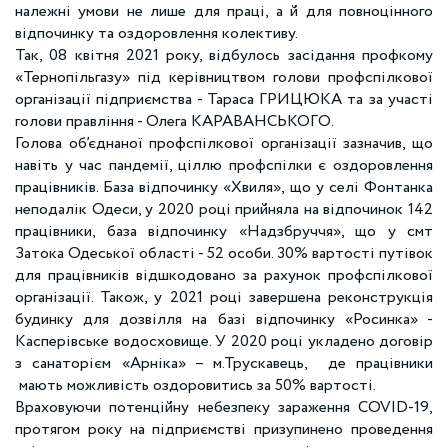
належні умови не лише для праці, а й для повноцінного
відпочинку та оздоровлення колективу.
Так, 08 квітня 2021 року, відбулось засідання профкому
«Тернопільгазу» під керівництвом голови профспілкової
організації підприємства - Тараса ГРИЦЮКА та за участі
голови правління - Олега КАРАВАНСЬКОГО.
Голова об’єднаної профспілкової організації зазначив, що
навіть у час пандемії, ціллю профспілки є оздоровлення
працівників. База відпочинку «Хвиля», що у селі Фонтанка
неподалік Одеси, у 2020 році прийняла на відпочинок 142
працівники, база відпочинку «Надзбруччя», що у смт
Затока Одеської області - 52 особи. 30% вартості путівок
для працівників відшкодовано за рахунок профспілкової
організації. Також, у 2021 році завершена реконструкція
будинку для дозвілля на базі відпочинку «Росинка» -
Касперівське водосховище. У 2020 році укладено договір
з санаторієм «Арніка» – м.Трускавець, де працівники
мають можливість оздоровитись за 50% вартості.
Враховуючи потенційну небезпеку зараження COVID-19,
протягом року на підприємстві призупинено проведення