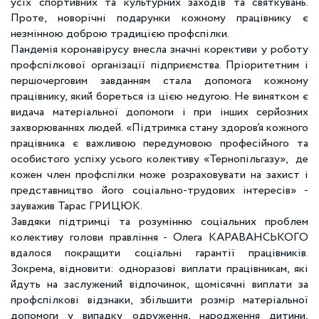
усіх спортивних та культурних заходів та святкувань.
Проте, новорічні подарунки кожному працівнику є
незмінною доброю традицією профспілки.
Пандемія коронавірусу внесла значні корективи у роботу
профспілкової організації підприємства. Пріоритетним і
першочерговим завданням стала допомога кожному
працівнику, який бореться із цією недугою. Не винятком є
видача матеріальної допомоги і при інших серйозних
захворюваннях людей. «Підтримка стану здоров’я кожного
працівника є важливою передумовою професійного та
особистого успіху усього колективу «Тернопільгазу», де
кожен член профспілки може розраховувати на захист і
представництво його соціально-трудових інтересів» -
зауважив Тарас ГРИЦЮК.
Завдяки підтримці та розумінню соціальних проблем
колективу голови правління - Олега КАРАВАНСЬКОГО
вдалося покращити соціальні гарантії працівників.
Зокрема, відновити: одноразові виплати працівникам, які
йдуть на заслужений відпочинок, щомісячні виплати за
профспілкові відзнаки, збільшити розмір матеріальної
допомоги у випадку одруження, народження дитини,