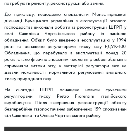
потребують ремонту, реконструкції або заміни.
До прикладу, нещодавно спеціалісти Монастириської
дільниці Бучацького управління з експлуатації газового
господарства виконали роботи із реконструкції ШГРП у
селі Савелівка Чортківського району із заміною
обладнання. Об’єкт було введено в експлуатацію у 1994
році та оснащено регуляторами тиску газу РДУК-100.
Обладнання, що перебувало в експлуатації понад 20
років, стало фізично зношеним, численні різьбові з’єднання
спричиняли витоки газу, а застарілі регулятори вже не
давали можливості нормального регулювання вихідного
тиску природного газу.
На сьогодні ШГРП оснащене новими сучасними
регуляторами тиску Pietro Fiorentini італійського
виробництва. Після завершення реконструкції об’єкту
безперебійне газопостачання забезпечено 159 споживачам
сіл Савелівка та Олеша Чортківського району.