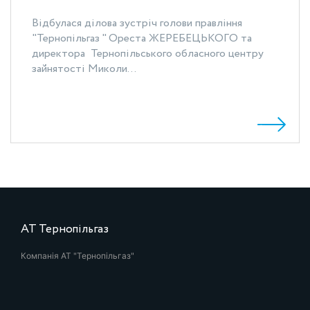
Відбулася ділова зустріч голови правління
"Тернопільгаз " Ореста ЖЕРЕБЕЦЬКОГО та
директора Тернопільського обласного центру
зайнятості Миколи...
АТ Тернопільгаз
Компанія АТ "Тернопільгаз"