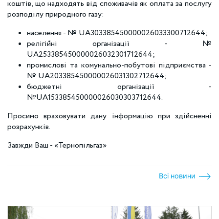
коштів, що надходять від споживачів як оплата за послугу
розподілу природного газу:
населення - № UA303385450000026033300712644;
релігійні організації - №
UA253385450000026032301712644;
промислові та комунально-побутові підприємства -
№ UA203385450000026031302712644;
бюджетні організації -
№UA153385450000026030303712644.
Просимо враховувати дану інформацію при здійсненні
розрахунків.
Завжди Ваш - «Тернопільгаз»
Всі новини