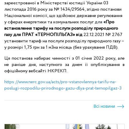
зареєстрованої в Міністерстві юстиції України 03
листопада 2016 року за № 1434/29564, згідно постанови
Національної комісії, що здійснює державне регулювання
у сферах енергетики та комунальних послуг
для
«
Про
встановлення тарифу на послуги розподілу природного
газу для ПРАТ «ТЕРНОПІЛЬГАЗ» від
22.12.2021 № 2767
установити тариф на послуги розподілу природного газу –
у розмірі 1,75 грн за 1 м3на місяць (без урахування ПДВ).
Ця постанова набирає чинності з 01 січня 2022 року, але
не раніше дня, наступного за днем її опублікування в
офіційному вебсайті НКРЕКП.
https://www.nerc.gov.ua/acts/pro-vstanovlennya-tarifu-na-
poslugi-rozpodilu-prirodnogo-gazu-dlya-prat-ternopilgaz-3
Всі новини