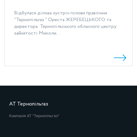
Відбулася ділова зустріч голови правління
"Тернопільгаз " Ореста ЖЕРЕБЕЦЬКОГО та
директора Тернопільського обласного центру
зайнятості Миколи...
АТ Тернопільгаз
Компанія АТ "Тернопільгаз"