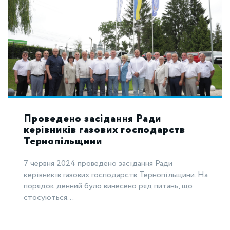
Проведено засідання Ради
керівників газових господарств
Тернопільщини
7 червня 2024 проведено засідання Ради
керівників газових господарств Тернопільщини. На
порядок денний було винесено ряд питань, що
стосуються...