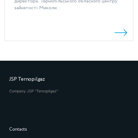
директора Тернопільського обласного центру
зайнятості Миколи...
JSP Ternopilgaz
Company JSP "Ternopilgaz"
Contacts