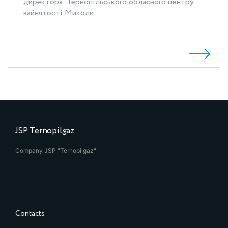
директора Тернопільського обласного центру
зайнятості Миколи...
JSP Ternopilgaz
Company JSP "Ternopilgaz"
Contacts