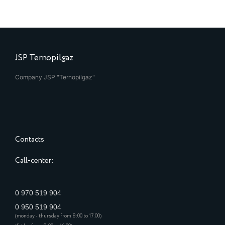
JSP Ternopilgaz
Company JSP "Ternopilgaz"
Contacts
Call-center:
0 970 519 904
0 950 519 904
(monday - thursday from 8:00 to 17:00)