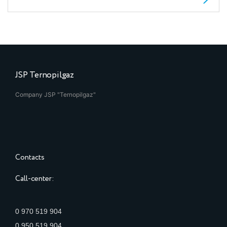
JSP Ternopilgaz
Company JSP "Ternopilgaz"
Contacts
Call-center:
0 970 519 904
0 950 519 904