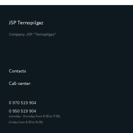
JSP Ternopilgaz
Company JSP "Ternopilgaz"
Contacts
Call-center:
0 970 519 904
0 950 519 904
(monday - thursday from 8:00 to 17:00)
(friday from 8:00 to 16:00)