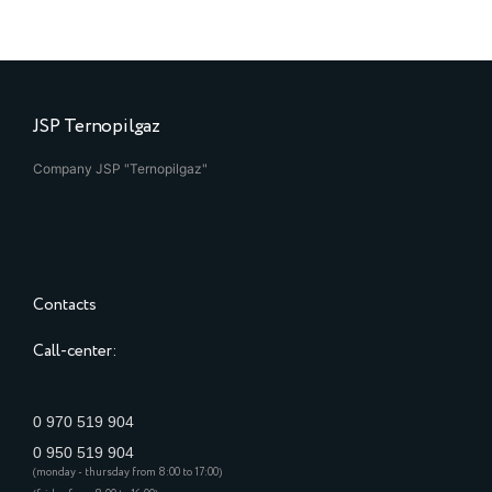
JSP Ternopilgaz
Company JSP "Ternopilgaz"
Contacts
Call-center:
0 970 519 904
0 950 519 904
(monday - thursday from 8:00 to 17:00)