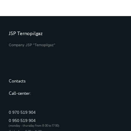
JSP Ternopilgaz
Company JSP "Ternopilgaz"
Contacts
Call-center:
0 970 519 904
0 950 519 904
(monday - thursday from 8:00 to 17:00)