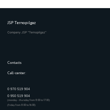
JSP Ternopilgaz
Company JSP "Ternopilgaz"
Contacts
Call-center:
0 970 519 904
0 950 519 904
(monday - thursday from 8:00 to 17:00)
(friday from 8:00 to 16:00)