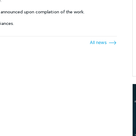
.
e announced upon completion of the work.
liances.
All news