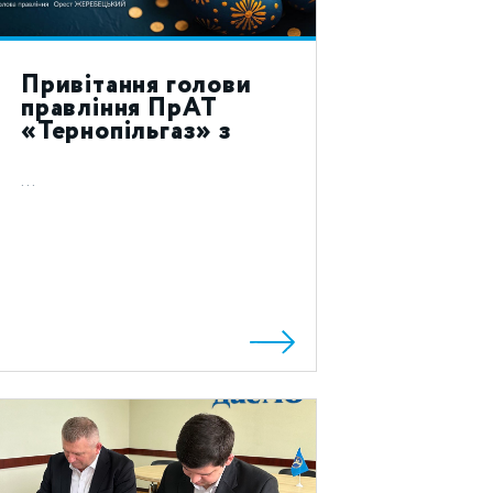
Привітання голови
правління ПрАТ
«Тернопільгаз» з
святом Воскресіння
Христового 2023!
...