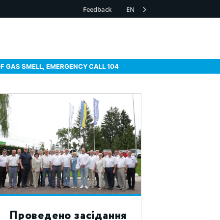
Feedback
EN
OF GAS SMELL, EMERGENCY CALL 104
Проведено засідання