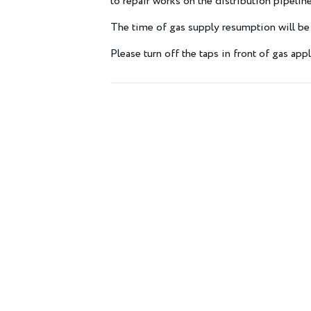
to repair works on the distribution pipeline
The time of gas supply resumption will b
Please turn off the taps in front of gas app