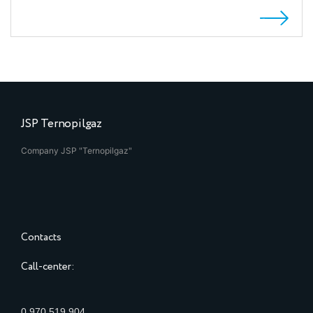
JSP Ternopilgaz
Company JSP "Ternopilgaz"
Contacts
Call-center:
0 970 519 904