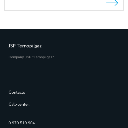
JSP Ternopilgaz
Company JSP "Ternopilgaz"
Contacts
Call-center:
0 970 519 904