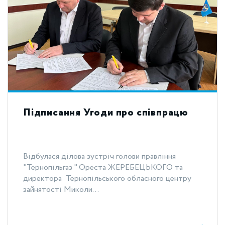
Підписання Угоди про співпрацю
Відбулася ділова зустріч голови правління
"Тернопільгаз " Ореста ЖЕРЕБЕЦЬКОГО та
директора Тернопільського обласного центру
зайнятості Миколи...