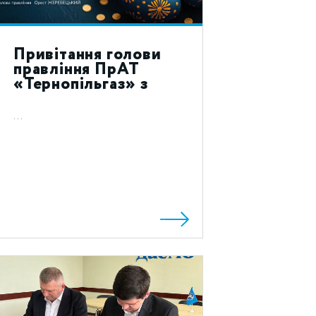
Привітання голови
правління ПрАТ
«Тернопільгаз» з
святом Воскресіння
Христового 2023!
...