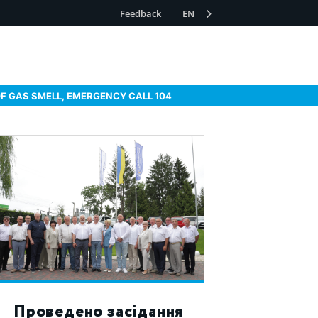
Feedback
EN
OF GAS SMELL, EMERGENCY CALL 104
Проведено засідання