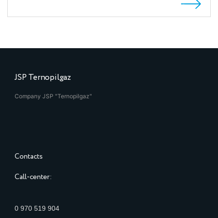
JSP Ternopilgaz
Company JSP "Ternopilgaz"
Contacts
Call-center:
0 970 519 904