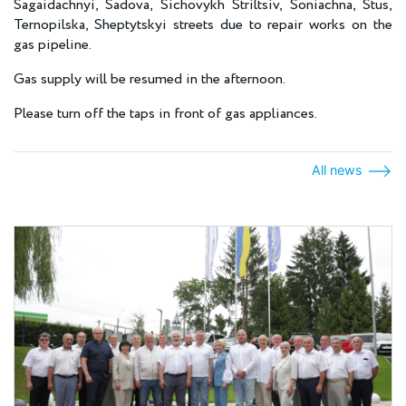
Sagaidachnyi, Sadova, Sichovykh Striltsiv, Soniachna, Stus,
Ternopilska, Sheptytskyi streets due to repair works on the
gas pipeline.
Gas supply will be resumed in the afternoon.
Please turn off the taps in front of gas appliances.
All news