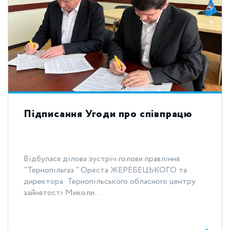
Підписання Угоди про співпрацю
Відбулася ділова зустріч голови правління
"Тернопільгаз " Ореста ЖЕРЕБЕЦЬКОГО та
директора Тернопільського обласного центру
зайнятості Миколи...