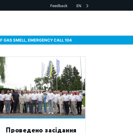
Feedback
EN
OF GAS SMELL, EMERGENCY CALL 104
Проведено засідання