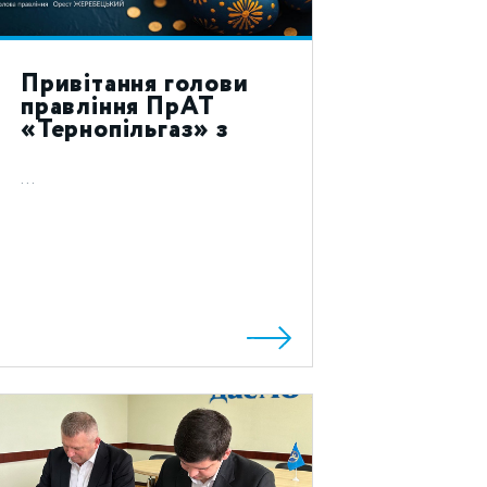
Привітання голови
правління ПрАТ
«Тернопільгаз» з
святом Воскресіння
Христового 2023!
...