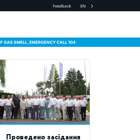
Feedback
EN
OF GAS SMELL, EMERGENCY CALL 104
Проведено засідання