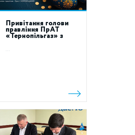
Привітання голови
правління ПрАТ
«Тернопільгаз» з
святом Воскресіння
Христового 2023!
...