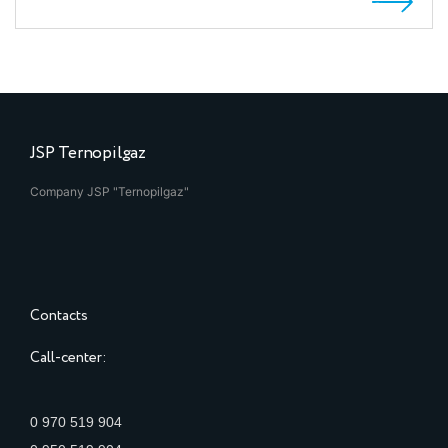
JSP Ternopilgaz
Company JSP "Ternopilgaz"
Contacts
Call-center:
0 970 519 904