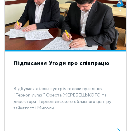
Підписання Угоди про співпрацю
Відбулася ділова зустріч голови правління
"Тернопільгаз " Ореста ЖЕРЕБЕЦЬКОГО та
директора Тернопільського обласного центру
зайнятості Миколи...