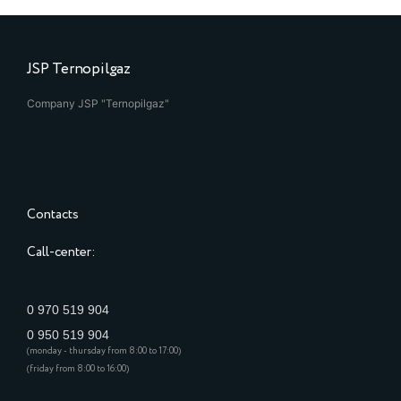
JSP Ternopilgaz
Company JSP "Ternopilgaz"
Contacts
Call-center:
0 970 519 904
0 950 519 904
(monday - thursday from 8:00 to 17:00)
(friday from 8:00 to 16:00)