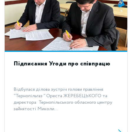
Підписання Угоди про співпрацю
Відбулася ділова зустріч голови правління
"Тернопільгаз " Ореста ЖЕРЕБЕЦЬКОГО та
директора Тернопільського обласного центру
зайнятості Миколи...