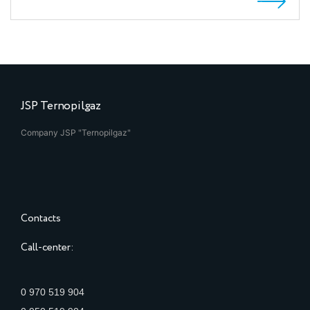
JSP Ternopilgaz
Company JSP "Ternopilgaz"
Contacts
Call-center:
0 970 519 904