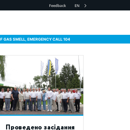
Feedback
EN
OF GAS SMELL, EMERGENCY CALL 104
Проведено засідання