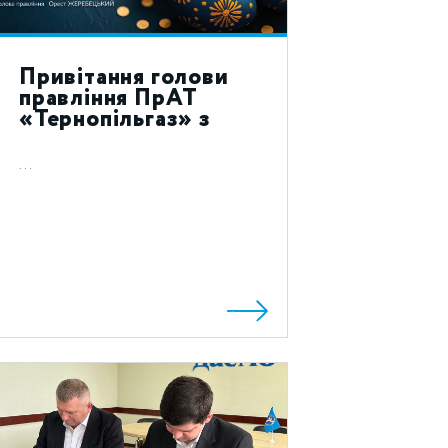
Привітання голови
правління ПрАТ
«Тернопільгаз» з
святом Воскресіння
Христового 2023!
...