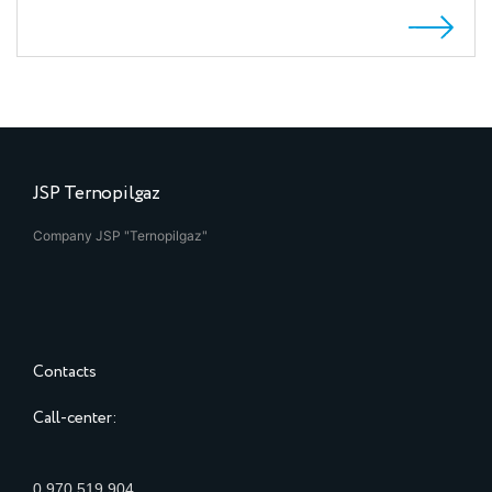
JSP Ternopilgaz
Company JSP "Ternopilgaz"
Contacts
Call-center:
0 970 519 904