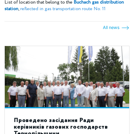
List of location that belong to the
Buchach gas distribution
station
,
reflected in gas transportation route No. 11
All news
Проведено засідання Ради
керівників газових господарств
Тернопільщини