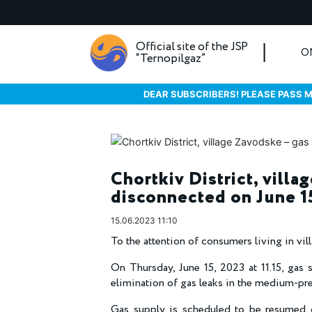
Official site of the JSP
O
“Ternopilgaz”
DEAR SUBSCRIBERS! PLEASE PASS M
Chortkiv District, villa
disconnected on June 1
15.06.2023 11:10
To the attention of consumers living in v
On Thursday, June 15, 2023 at 11.15, gas 
elimination of gas leaks in the medium-pre
Gas supply is scheduled to be resumed o