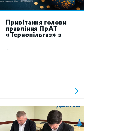
Привітання голови
правління ПрАТ
«Тернопільгаз» з
святом Воскресіння
Христового 2023!
...