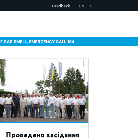
Feedback
EN
OF GAS SMELL, EMERGENCY CALL 104
Проведено засідання