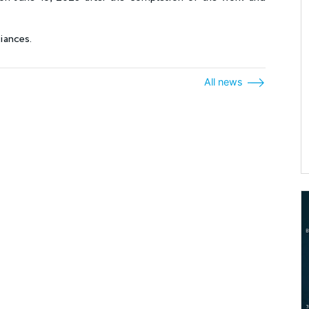
liances.
All news