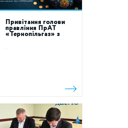
Привітання голови
правління ПрАТ
«Тернопільгаз» з
святом Воскресіння
Христового 2023!
...