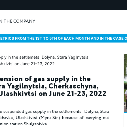
N THE COMPANY
ETRICS FROM THE 1ST TO 5TH OF EACH MONTH AND IN THE CASE 
ension of gas supply in the
ra Yagilnytsia, Cherkaschyna,
lashkivtsi on June 21-23, 2022
be suspended gas supply in the settlements: Dolyna, Stara
khavka, Ulashkivtsi (Myru Str.) because of carrying out
tion station Shulganivka.