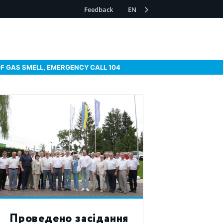
Feedback
EN
OF GAS SMELL, EMERGENCY CALL 104
Проведено засідання