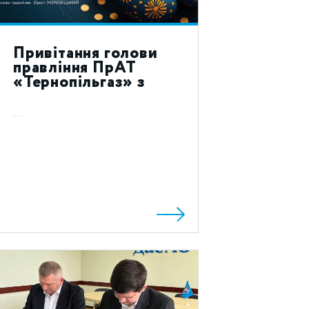
Привітання голови
правління ПрАТ
«Тернопільгаз» з
святом Воскресіння
Христового 2023!
...