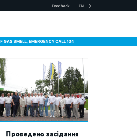
Feedback
EN
OF GAS SMELL, EMERGENCY CALL 104
Проведено засідання