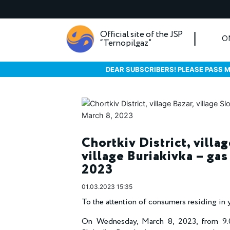
Official site of the JSP
O
“Ternopilgaz”
DEAR SUBSCRIBERS! PLEASE PASS M
Chortkiv District, villa
village Buriakivka – ga
2023
01.03.2023 15:35
To the attention of consumers residing in у
On Wednesday, March 8, 2023, from 9.00,