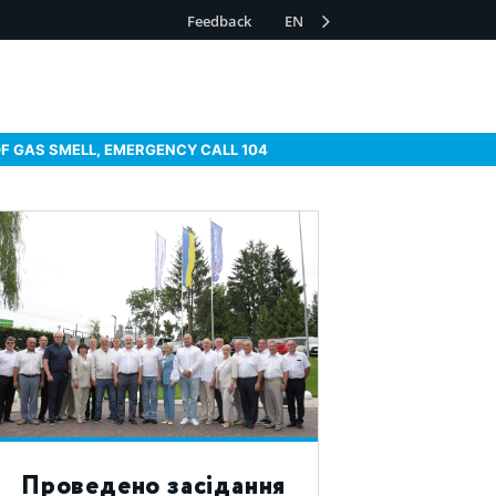
Feedback
EN
OF GAS SMELL, EMERGENCY CALL 104
Проведено засідання