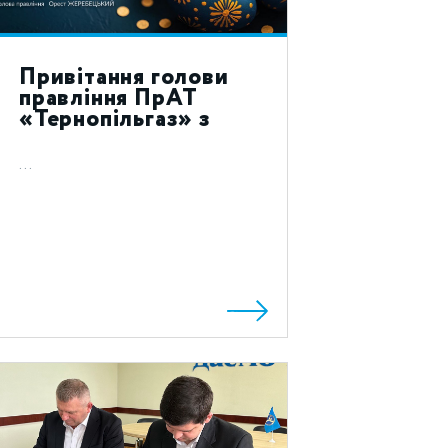
Привітання голови
правління ПрАТ
«Тернопільгаз» з
святом Воскресіння
Христового 2023!
...