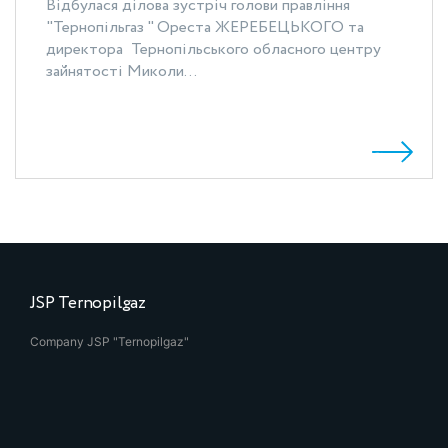
Відбулася ділова зустріч голови правління
"Тернопільгаз " Ореста ЖЕРЕБЕЦЬКОГО та
директора Тернопільського обласного центру
зайнятості Миколи...
JSP Ternopilgaz
Company JSP "Ternopilgaz"