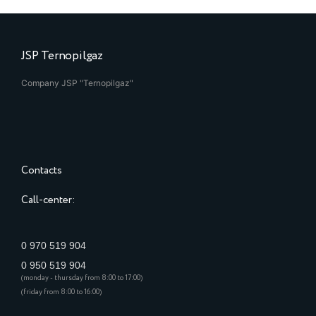
JSP Ternopilgaz
Company JSP "Ternopilgaz"
Contacts
Call-center:
0 970 519 904
0 950 519 904
(monday - thursday from 8:00 to 17:00)
(friday from 8:00 to 16:00)