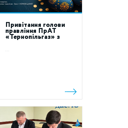
Привітання голови
правління ПрАТ
«Тернопільгаз» з
святом Воскресіння
Христового 2024!
...