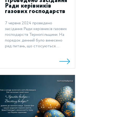
Проведено засідання
Ради керівників
газових господарств
Тернопільщини
7 червня 2024 проведено
засідання Ради керівників газових
господарств Тернопільщини. На
порядок денний було винесено
ряд питань, що стосуються...