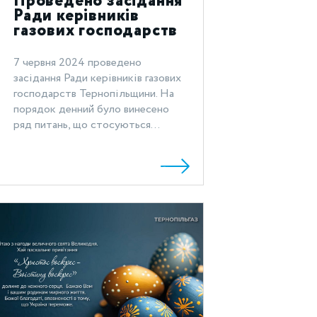
Проведено засідання
Ради керівників
газових господарств
Тернопільщини
7 червня 2024 проведено
засідання Ради керівників газових
господарств Тернопільщини. На
порядок денний було винесено
ряд питань, що стосуються...