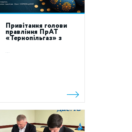
Привітання голови
правління ПрАТ
«Тернопільгаз» з
святом Воскресіння
Христового 2024!
...