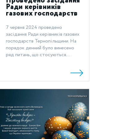
Проведено засідання
Ради керівників
газових господарств
Тернопільщини
7 червня 2024 проведено
засідання Ради керівників газових
господарств Тернопільщини. На
порядок денний було винесено
ряд питань, що стосуються...