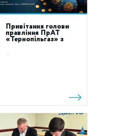
Привітання голови
правління ПрАТ
«Тернопільгаз» з
святом Воскресіння
Христового 2024!
...