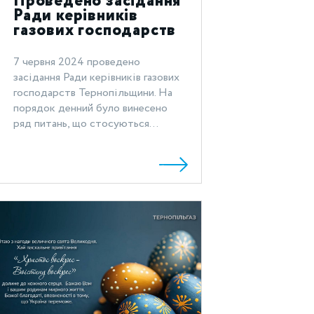
Проведено засідання
Ради керівників
газових господарств
Тернопільщини
7 червня 2024 проведено
засідання Ради керівників газових
господарств Тернопільщини. На
порядок денний було винесено
ряд питань, що стосуються...