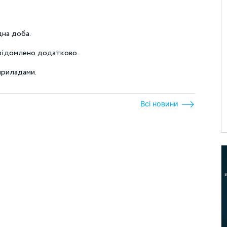
дна доба.
овідомлено додатково.
приладами.
Всі новини