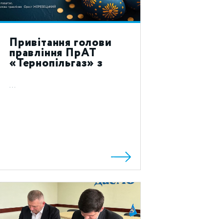
Привітання голови
правління ПрАТ
«Тернопільгаз» з
святом Воскресіння
Христового 2024!
...