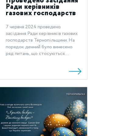
Проведено засідання
Ради керівників
газових господарств
Тернопільщини
7 червня 2024 проведено
засідання Ради керівників газових
господарств Тернопільщини. На
порядок денний було винесено
ряд питань, що стосуються...