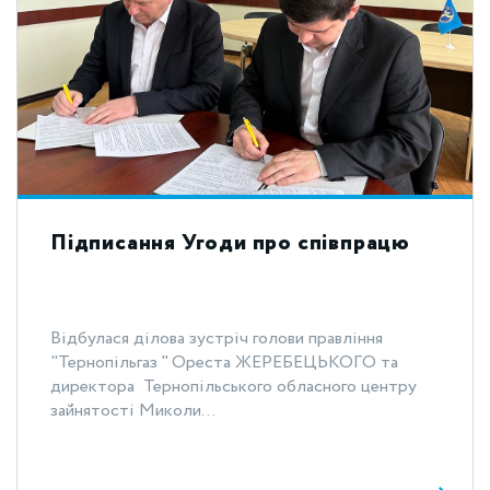
Підписання Угоди про співпрацю
Відбулася ділова зустріч голови правління
"Тернопільгаз " Ореста ЖЕРЕБЕЦЬКОГО та
директора Тернопільського обласного центру
зайнятості Миколи...