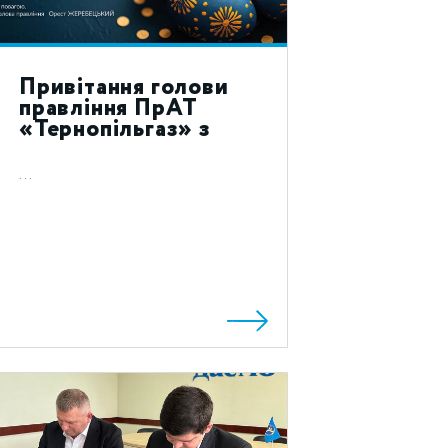
Привітання голови
правління ПрАТ
«Тернопільгаз» з
святом Воскресіння
Христового 2024!
...