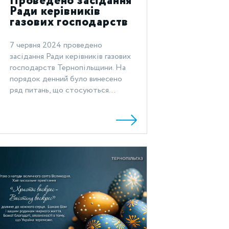
Проведено засідання
Ради керівників
газових господарств
Тернопільщини
7 червня 2024 проведено
засідання Ради керівників газових
господарств Тернопільщини. На
порядок денний було винесено
ряд питань, що стосуються...