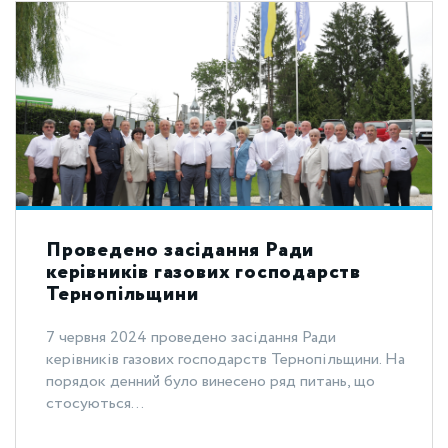
Проведено засідання Ради
керівників газових господарств
Тернопільщини
7 червня 2024 проведено засідання Ради
керівників газових господарств Тернопільщини. На
порядок денний було винесено ряд питань, що
стосуються...