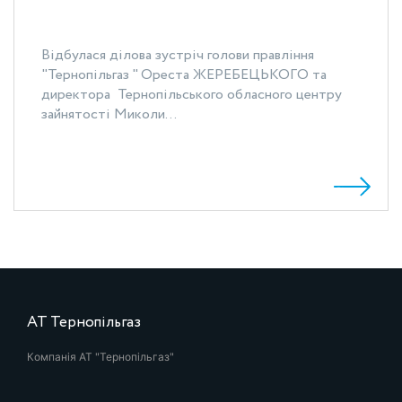
Відбулася ділова зустріч голови правління
"Тернопільгаз " Ореста ЖЕРЕБЕЦЬКОГО та
директора Тернопільського обласного центру
зайнятості Миколи...
АТ Тернопільгаз
Компанія АТ "Тернопільгаз"