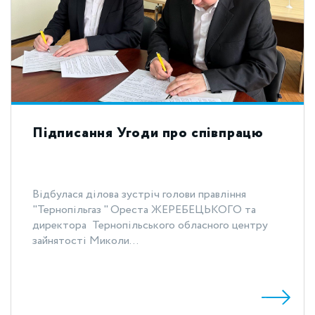
Підписання Угоди про співпрацю
Відбулася ділова зустріч голови правління
"Тернопільгаз " Ореста ЖЕРЕБЕЦЬКОГО та
директора Тернопільського обласного центру
зайнятості Миколи...