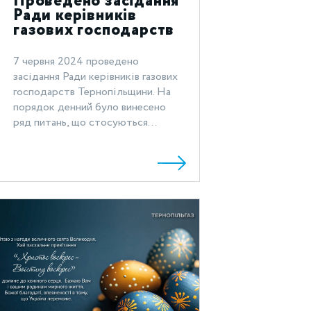
Проведено засідання
Ради керівників
газових господарств
Тернопільщини
7 червня 2024 проведено
засідання Ради керівників газових
господарств Тернопільщини. На
порядок денний було винесено
ряд питань, що стосуються...