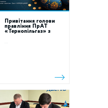
Привітання голови
правління ПрАТ
«Тернопільгаз» з
святом Воскресіння
Христового 2024!
...