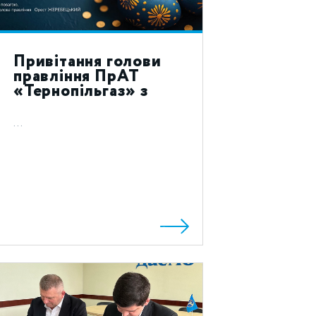
Привітання голови
правління ПрАТ
«Тернопільгаз» з
святом Воскресіння
Христового 2024!
...