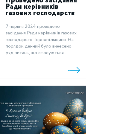
Проведено засідання
Ради керівників
газових господарств
Тернопільщини
7 червня 2024 проведено
засідання Ради керівників газових
господарств Тернопільщини. На
порядок денний було винесено
ряд питань, що стосуються...